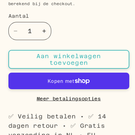
berekend bij de checkout.
Aantal
Aantal
Aantal
Aantal
verlagen
verhogen
voor
voor
Aan winkelwagen
Stijlvolle
Stijlvolle
toevoegen
Tongpiercing
Tongpiercing
Acryl
Acryl
Ster
Ster
-
-
Zwarte
Zwarte
Meer betalingsopties
en
en
Witte
Witte
✅ Veilig betalen • ✅ 14
Sterren
Sterren
dagen retour • ✅ Gratis
verzending in NL • EU