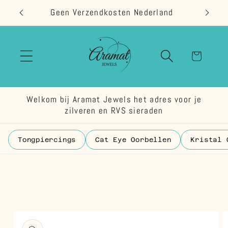
Meteen
Geen Verzendkosten Nederland
naar de
content
Winkelwage
Welkom bij Aramat Jewels het adres voor je
zilveren en RVS sieraden
Tongpiercings
Cat Eye Oorbellen
Kristal 
 direct naar