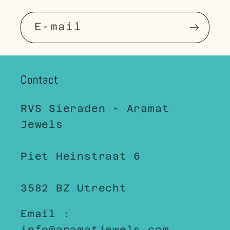
E‑mail
Contact
RVS Sieraden - Aramat
Jewels
Piet Heinstraat 6
3582 BZ Utrecht
Email :
info@aramatjewels.com