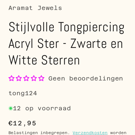
Aramat Jewels
Stijlvolle Tongpiercing
Acryl Ster - Zwarte en
Witte Sterren
Geen beoordelingen
SKU:
tong124
12 op voorraad
Normale
€12,95
prijs
Belastingen inbegrepen.
Verzendkosten
worden