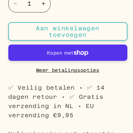
Aantal
Aantal
verlagen
verhogen
voor
voor
Aan winkelwagen
Transparante
Transparante
toevoegen
5mm
5mm
Helix
Helix
Piercing
Piercing
piercing
piercing
Meer betalingsopties
✅ Veilig betalen • ✅ 14
dagen retour • ✅ Gratis
verzending in NL • EU
verzending €9,95