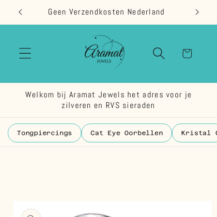
Meteen
Geen Verzendkosten Nederland
naar de
content
Winkelwage
Welkom bij Aramat Jewels het adres voor je
zilveren en RVS sieraden
Tongpiercings
Cat Eye Oorbellen
Kristal 
 direct naar