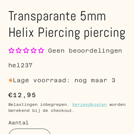
Transparante 5mm
Helix Piercing piercing
Geen beoordelingen
SKU:
hel237
Lage voorraad: nog maar 3
Normale
€12,95
prijs
Belastingen inbegrepen.
Verzendkosten
worden
berekend bij de checkout.
Aantal
Aantal