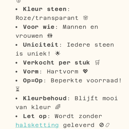
Kleur steen
:
Roze/transparant 🌸
Voor wie
: Mannen en
vrouwen 🚻
Uniciteit
: Iedere steen
is uniek! 🌟
Verkocht per stuk
🛒
Vorm
: Hartvorm 💖
Op=Op
: Beperkte voorraad!
⏳
Kleurbehoud
: Blijft mooi
van kleur 🌈
Let op
: Wordt zonder
halsketting
geleverd 🚫📿