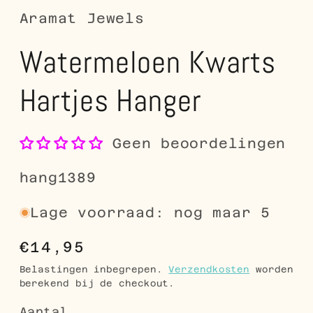
Aramat Jewels
Watermeloen Kwarts
Hartjes Hanger
Geen beoordelingen
SKU:
hang1389
Lage voorraad: nog maar 5
Normale
€14,95
prijs
Belastingen inbegrepen.
Verzendkosten
worden
berekend bij de checkout.
Aantal