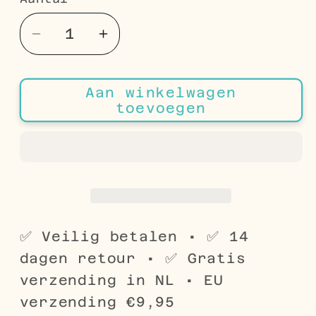
Aantal
Aantal
Aantal
verlagen
verhogen
voor
voor
Aan winkelwagen
Watermeloen
Watermeloen
toevoegen
Kwarts
Kwarts
Hartjes
Hartjes
Hanger
Hanger
✅ Veilig betalen • ✅ 14
dagen retour • ✅ Gratis
verzending in NL • EU
verzending €9,95