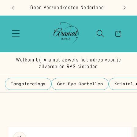
Meteen
Geen Verzendkosten Nederland
naar de
content
Winkelwage
Welkom bij Aramat Jewels het adres voor je
zilveren en RVS sieraden
Tongpiercings
Cat Eye Oorbellen
Kristal 
 direct naar