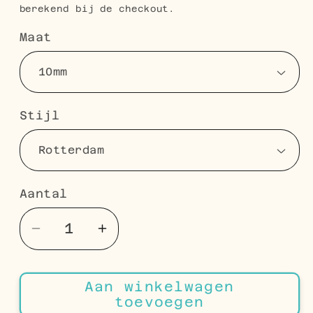
berekend bij de checkout.
Maat
Stijl
Aantal
Aantal
Aantal
Aantal
verlagen
verhogen
voor
voor
Aan winkelwagen
925
925
toevoegen
Zilveren
Zilveren