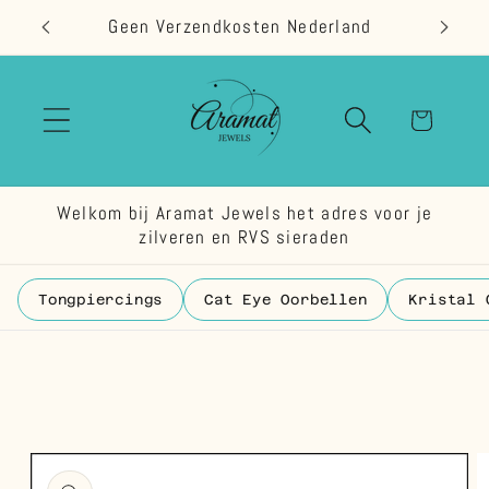
Meteen
Geen Verzendkosten Nederland
naar de
content
Winkelwage
Welkom bij Aramat Jewels het adres voor je
zilveren en RVS sieraden
Tongpiercings
Cat Eye Oorbellen
Kristal 
 direct naar