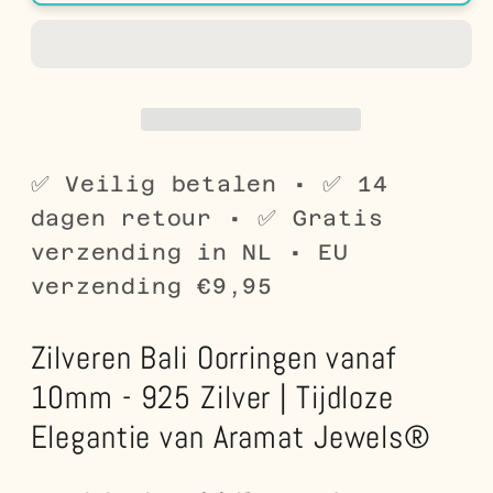
Bali
Bali
Oorringen
Oorringen
Geoxideerd
Geoxideerd
-
-
Etnisch
Etnisch
Design
Design
✅ Veilig betalen • ✅ 14
dagen retour • ✅ Gratis
verzending in NL • EU
verzending €9,95
Zilveren Bali Oorringen vanaf
10mm - 925 Zilver | Tijdloze
Elegantie van Aramat Jewels®