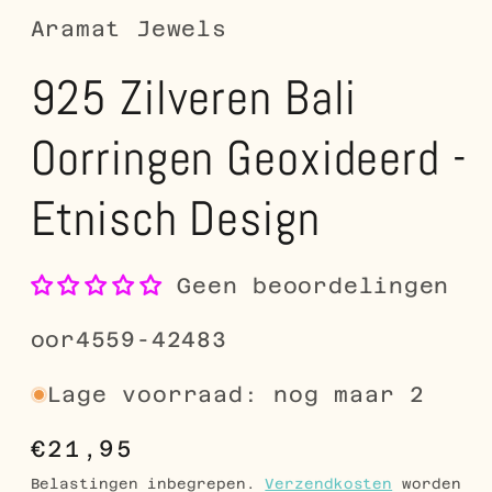
Aramat Jewels
925 Zilveren Bali
Oorringen Geoxideerd -
Etnisch Design
Geen beoordelingen
SKU:
oor4559-42483
Lage voorraad: nog maar 2
Normale
€21,95
prijs
Belastingen inbegrepen.
Verzendkosten
worden