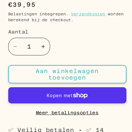
Normale
€39,95
prijs
Belastingen inbegrepen.
Verzendkosten
worden
berekend bij de checkout.
Aantal
Aantal
Aantal
Aantal
verlagen
verhogen
voor
voor
Aan winkelwagen
Ashanger
Ashanger
toevoegen
Sierlijk
Sierlijk
Hart
Hart
Zilverkleurig
Zilverkleurig
Staal
Staal
38x18mm
38x18mm
Meer betalingsopties
–
–
Gedenksieraad
Gedenksieraad
✅ Veilig betalen • ✅ 14