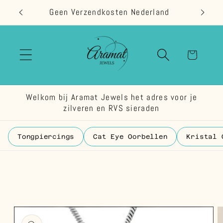
Meteen
Geen Verzendkosten Nederland
naar de
content
Winkelwage
Welkom bij Aramat Jewels het adres voor je
zilveren en RVS sieraden
Tongpiercings
Cat Eye Oorbellen
Kristal 
 direct naar