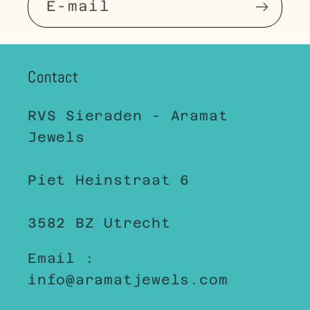
E‑mail
Contact
RVS Sieraden - Aramat
Jewels
Piet Heinstraat 6
3582 BZ Utrecht
Email :
info@aramatjewels.com