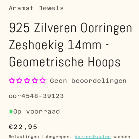
Aramat Jewels
925 Zilveren Oorringen
Zeshoekig 14mm -
Geometrische Hoops
Geen beoordelingen
SKU:
oor4548-39123
Op voorraad
Normale
€22,95
prijs
Belastingen inbegrepen.
Verzendkosten
worden