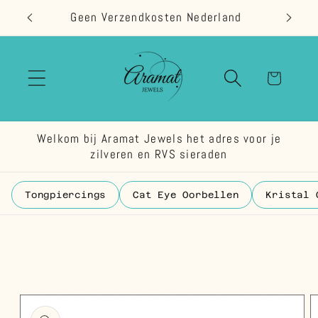
Meteen
Geen Verzendkosten Nederland
naar de
content
Winkelwage
Welkom bij Aramat Jewels het adres voor je
zilveren en RVS sieraden
Tongpiercings
Cat Eye Oorbellen
Kristal 
 direct naar