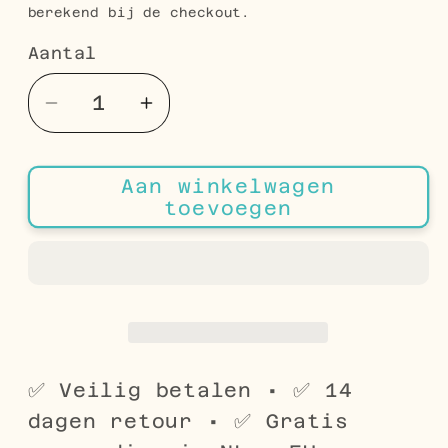
berekend bij de checkout.
Aantal
Aantal
Aantal
Aantal
verlagen
verhogen
voor
voor
Aan winkelwagen
925
925
toevoegen
Zilveren
Zilveren
Oorringen
Oorringen
Zeshoekig
Zeshoekig
14mm
14mm
-
-
Geometrische
Geometrische
Hoops
Hoops
✅ Veilig betalen • ✅ 14
dagen retour • ✅ Gratis