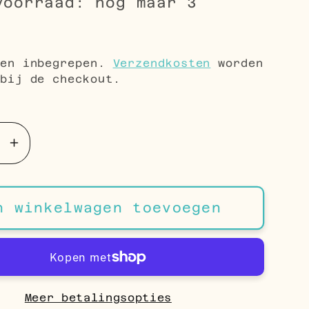
voorraad: nog maar 3
le
5
gen inbegrepen.
Verzendkosten
worden
bij de checkout.
Aantal
en
verhogen
voor
n
Zilveren
n winkelwagen toevoegen
Sleutel
kers
Oorstekers
–
m
12x5mm
925
Meer betalingsopties