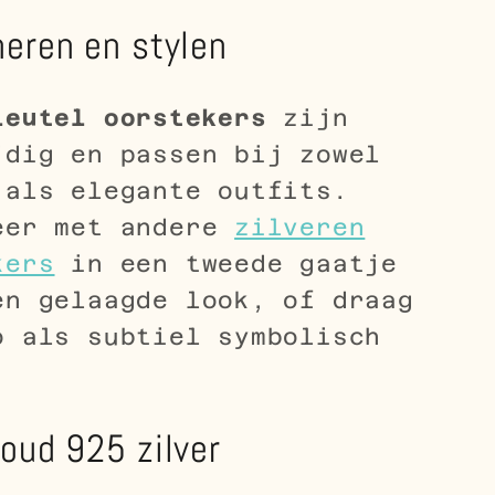
eren en stylen
leutel oorstekers
zijn
jdig en passen bij zowel
 als elegante outfits.
eer met andere
zilveren
kers
in een tweede gaatje
en gelaagde look, of draag
o als subtiel symbolisch
.
oud 925 zilver