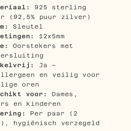
eriaal:
925 sterling
er (92,5% puur zilver)
m:
Sleutel
etingen:
12x5mm
e:
Oorstekers met
dersluiting
kelvrij:
Ja –
allergeen en veilig voor
elige oren
chikt voor:
Dames,
ers en kinderen
ering:
Per paar (2
s), hygiënisch verzegeld