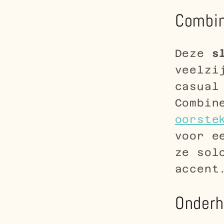
Combin
Deze
s
veelzi
casual
Combin
oorste
voor e
ze sol
accent
Onderh