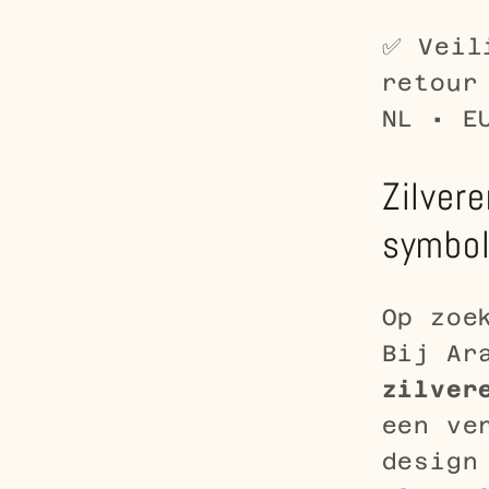
Zilver
Symbol
✅ Veil
Design
retour
NL • E
Zilver
symbol
Op zoe
Bij Ar
zilver
een ve
design