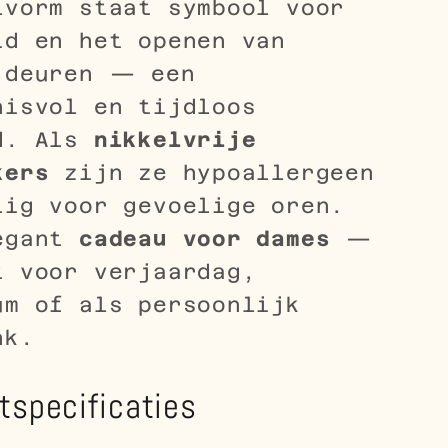
lvorm staat symbool voor
id en het openen van
 deuren — een
nisvol en tijdloos
d. Als
nikkelvrije
kers
zijn ze hypoallergeen
lig voor gevoelige oren.
egant
cadeau voor dames
—
t voor verjaardag,
um of als persoonlijk
nk.
tspecificaties