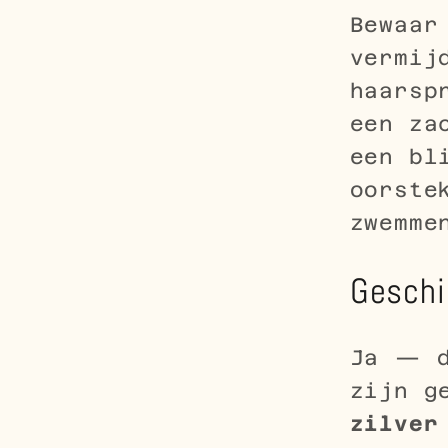
Bewaar
vermij
haarsp
een za
een bl
oorste
zwemme
Geschi
Ja — 
zijn g
zilver