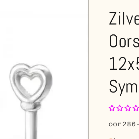
Zilv
Oor
12x
Sym
SKU:
oor286