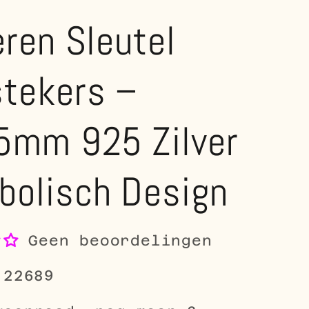
eren Sleutel
stekers –
5mm 925 Zilver
bolisch Design
Geen beoordelingen
-22689