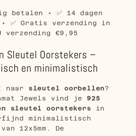
Zilver
isch
Symbolisch
ig betalen • ✅ 14 dagen
Design
 • ✅ Gratis verzending in
U verzending €9,95
en Sleutel Oorstekers –
isch en minimalistisch
k naar
sleutel oorbellen
?
amat Jewels vind je
925
en sleutel oorstekers
in
rfijnd minimalistisch
 van 12x5mm. De