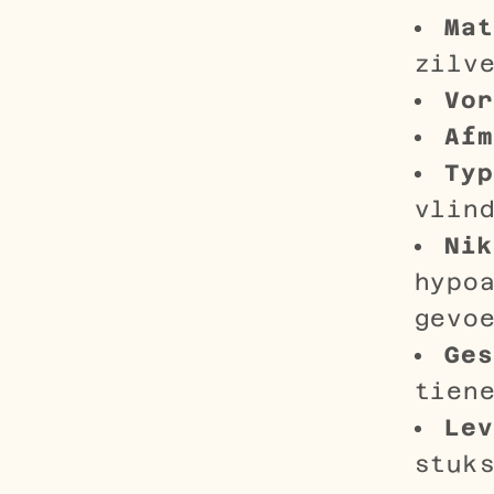
Mat
zilv
Vor
Afm
Typ
vlin
Nik
hypo
gevo
Ges
tien
Lev
stuk