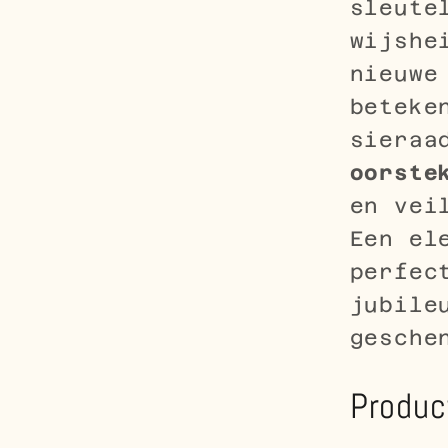
sleute
wijshe
nieuwe
beteke
sieraa
oorste
en vei
Een el
perfec
jubile
gesche
Produc