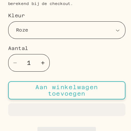
berekend bij de checkout.
Kleur
Aantal
Aantal
Aantal
Aantal
verlagen
verhogen
voor
voor
Aan winkelwagen
Zilveren
Zilveren
toevoegen
Vierkante
Vierkante
Oorbellen
Oorbellen
-
-
Zirkonia
Zirkonia
6mm
6mm