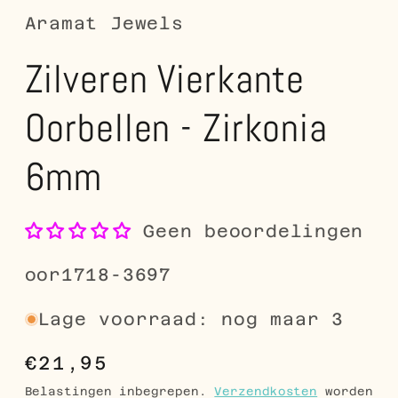
Aramat Jewels
Zilveren Vierkante
Oorbellen - Zirkonia
6mm
Geen beoordelingen
SKU:
oor1718-3697
Lage voorraad: nog maar 3
Normale
€21,95
prijs
Belastingen inbegrepen.
Verzendkosten
worden