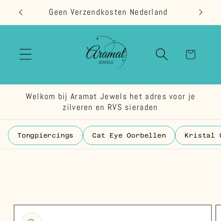
Meteen
Geen Verzendkosten Nederland
naar de
content
Winkelwage
Welkom bij Aramat Jewels het adres voor je
zilveren en RVS sieraden
Tongpiercings
Cat Eye Oorbellen
Kristal 
 direct naar