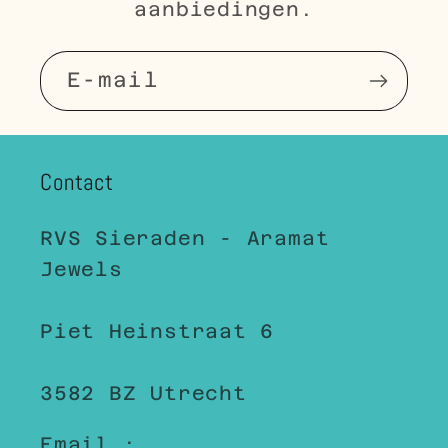
aanbiedingen.
E‑mail
Contact
RVS Sieraden - Aramat
Jewels
Piet Heinstraat 6
3582 BZ Utrecht
Email :