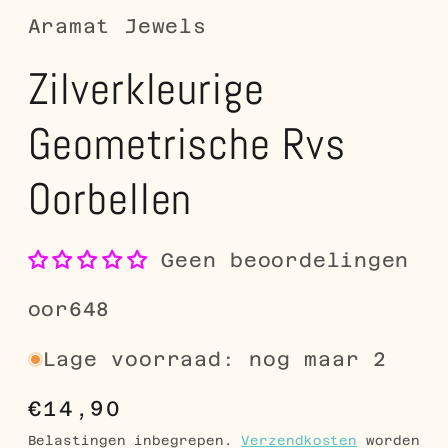
Aramat Jewels
Zilverkleurige
Geometrische Rvs
Oorbellen
Geen beoordelingen
SKU:
oor648
Lage voorraad: nog maar 2
Normale
€14,90
prijs
Belastingen inbegrepen.
Verzendkosten
worden