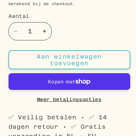
berekend bij de checkout.
Aantal
Aantal
Aantal
Aantal
verlagen
verhogen
voor
voor
Aan winkelwagen
Zilverkleurige
Zilverkleurige
toevoegen
Geometrische
Geometrische
Rvs
Rvs
Oorbellen
Oorbellen
Meer betalingsopties
✅ Veilig betalen • ✅ 14
dagen retour • ✅ Gratis
verzending in NL • EU