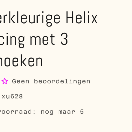
erkleurige Helix
cing met 3
hoeken
Geen beoordelingen
-xu628
voorraad: nog maar 5
le
0