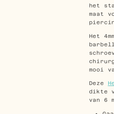
het st
maat v
pierci
Het 4m
barbel
schroe
chirur
mooi v
Deze
H
dikte 
van 6 
Gaa