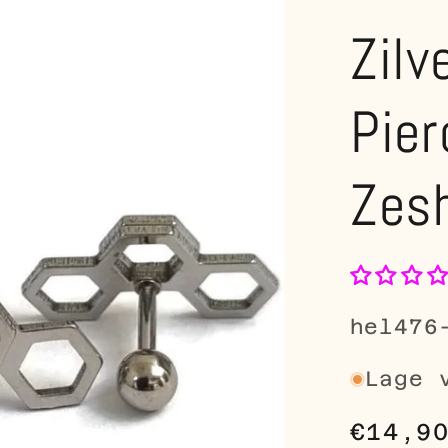
Zilv
Pier
Zes
SKU:
hel476
Lage 
Norma
€14,9