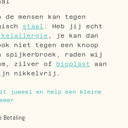
aal
n de mensen kan tegen
gisch
staal
. Heb jij echt
kkelallergie
, je kan dan
ook niet tegen een knoop
n spijkerbroek, raden wij
um, zilver of
bioplast
aan
ijn nikkelvrij.
it juweel en help een kleine
emer
e Betaling