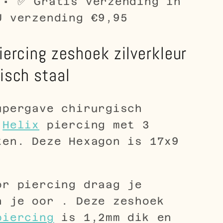
 • ✅ Gratis verzending in
U verzending €9,95
iercing zeshoek zilverkleur
gisch staal
upergave chirurgisch
n
Helix
piercing met 3
ken. Deze Hexagon is 17x9
or piercing draag je
n je oor . Deze zeshoek
piercing
is 1,2mm dik en