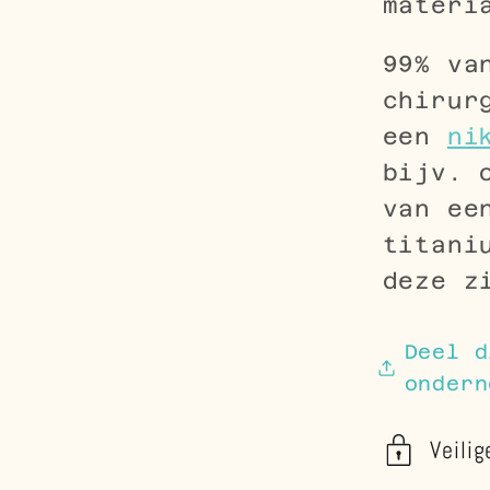
materi
99% va
chirur
een
ni
bijv. 
van ee
titani
deze z
Deel d
ondern
Veilig