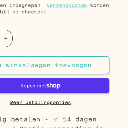
gen inbegrepen.
Verzendkosten
worden
bij de checkout.
Aantal
en
verhogen
voor
leurige
Zilverkleurige
n winkelwagen toevoegen
Helix
g
Piercing
met
3
eken
Zeshoeken
Meer betalingsopties
ig betalen • ✅ 14 dagen