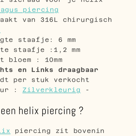
ragus piercing
aakt van 316L chirurgisch
l
gte staafje: 6 mm
te staafje :1,2 mm
t bloem : 10mm
hts en Links draagbaar
dt per stuk verkocht
eur :
Zilverkleurig
-
een helix piercing ?
lix
piercing zit bovenin