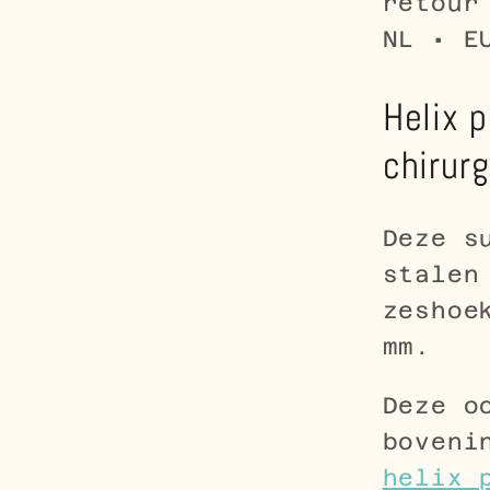
retour
NL • E
Helix p
chirur
Deze s
stale
zeshoe
mm.
Deze o
boveni
helix 