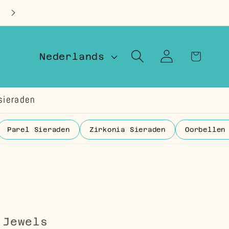
Op voorraad in Nederland
T
Winkelwage
Inloggen
Nederlands
a
a
sieraden
l
Parel Sieraden
Zirkonia Sieraden
Oorbellen
 Jewels