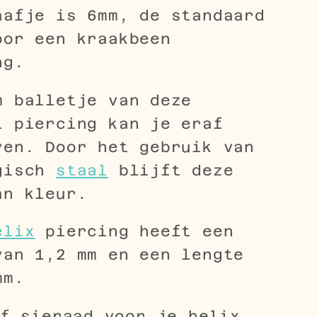
aafje is 6mm, de standaard
oor een kraakbeen
ng.
m balletje van deze
l piercing kan je eraf
ven. Door het gebruik van
gisch
staal
blijft deze
an kleur.
elix
piercing heeft een
van 1,2 mm en een lengte
mm.
f sieraad voor je helix