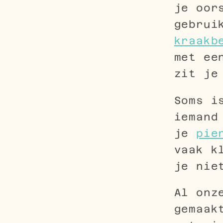
je oor
gebrui
kraakb
met ee
zit je
Soms i
iemand
je
pie
vaak k
je nie
Al onz
gemaak