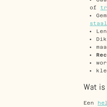
of
t
Gem
staa
Len
Dik
maa
Rec
wor
kl
Wat is 
Een
he