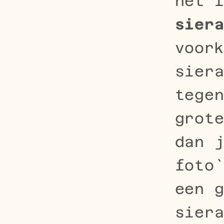
het 
sier
voor
sier
tege
grot
dan 
foto
een 
sier