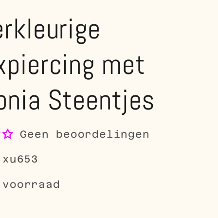
erkleurige
xpiercing met
onia Steentjes
Geen beoordelingen
-xu653
 voorraad
le
0