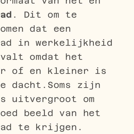
formaat van het en
aad
. Dit om te
komen dat een
aad in werkelijkheid
nvalt omdat het
er of en kleiner is
je dacht.Soms zijn
`s uitvergroot om
goed beeld van het
aad te krijgen.