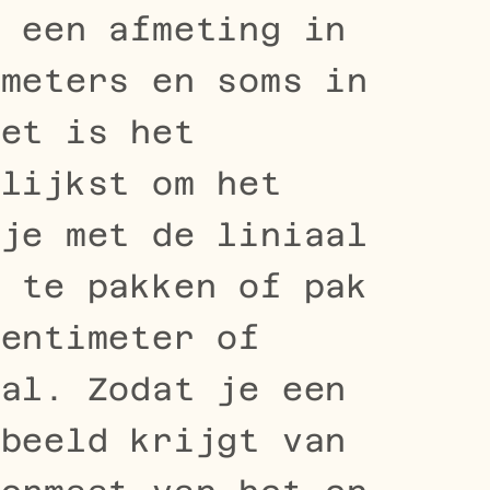
t een afmeting in
imeters en soms in
Het is het
elijkst om het
tje met de liniaal
j te pakken of pak
centimeter of
aal. Zodat je een
 beeld krijgt van