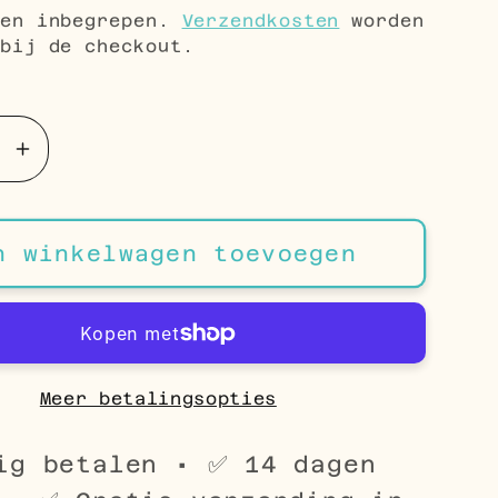
gen inbegrepen.
Verzendkosten
worden
bij de checkout.
Aantal
en
verhogen
voor
leurige
Zilverkleurige
n winkelwagen toevoegen
ercing
Helixpiercing
met
a
Zirkonia
es
Steentjes
Meer betalingsopties
ig betalen • ✅ 14 dagen