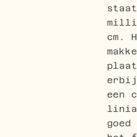
staa
mill
cm. 
makk
plaa
erbi
een 
lini
goed