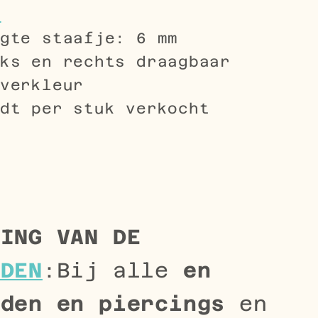
l
gte staafje: 6 mm
ks en rechts draagbaar
verkleur
dt per stuk verkocht
TING VAN DE
ADEN
:Bij alle
en
aden en piercings
en