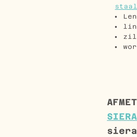
staa
Len
lin
zil
wor
AFME
SIER
sier