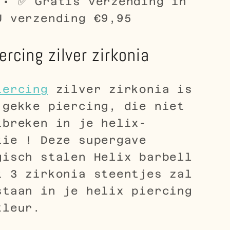
 • ✅ Gratis verzending in
U verzending €9,95
ercing zilver zirkonia
iercing
zilver zirkonia is
 gekke piercing, die niet
tbreken in je helix-
tie ! Deze supergave
gisch stalen Helix barbell
t 3 zirkonia steentjes zal
staan in je
helix piercing
kleur.