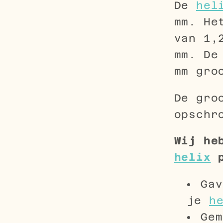
De
hel
mm. He
van 1,
mm. De
mm gro
De gro
opschr
Wij he
helix
p
Gav
je
h
Gem