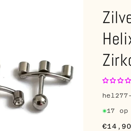
Zilv
Heli
Zirk
SKU:
hel277
17 op
Norma
€14,9