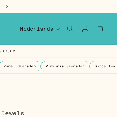
Op voorraad in Nederland
T
Inloggen
Winkelwage
Nederlands
a
a
sieraden
l
Parel Sieraden
Zirkonia Sieraden
Oorbellen
 Jewels