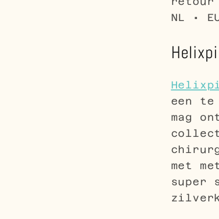
retour
NL • E
Helixpi
Helixp
een te
mag on
collec
chirur
met me
super 
zilver