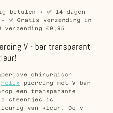
ig betalen • ✅ 14 dagen
 • ✅ Gratis verzending in
U verzending €9,95
ercing V - bar transparant
kleur!
upergave chirurgisch
n
Helix
piercing met V bar
arop een transparante
ia steentjes is
kleurig van kleur. De v