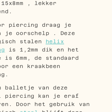
 15x8mm , lekker
end.
or piercing draag je
n je oorschelp . Deze
gisch stalen
helix
ng
is 1,2mm dik en het
e is 6mm, de standaard
oor een kraakbeen
ng.
m balletje van deze
l piercing kan je eraf
ven. Door het gebruik van