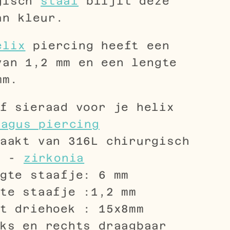
gisch
staal
blijft deze
an kleur.
elix
piercing heeft een
van 1,2 mm en een lengte
mm.
f sieraad voor je helix
ragus piercing
aakt van 316L chirurgisch
l -
zirkonia
gte staafje: 6 mm
te staafje :1,2 mm
t driehoek : 15x8mm
ks en rechts draagbaar