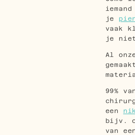
iemand
je
pie
vaak k
je nie
Al onz
gemaak
materi
99% va
chirur
een
ni
bijv. 
van ee