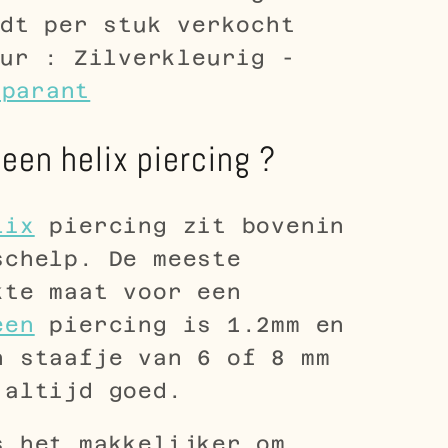
dt per stuk verkocht
ur : Zilverkleurig -
sparant
een helix piercing ?
lix
piercing zit bovenin
schelp. De meeste
kte maat voor een
een
piercing is 1.2mm en
n staafje van 6 of 8 mm
 altijd goed.
s het makkelijker om