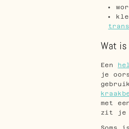
wor
kle
tran
Wat is 
Een
he
je oor
gebrui
kraakb
met ee
zit je
Soms i