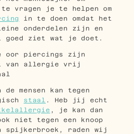
 te vragen je te helpen om
rcing
in te doen omdat het
leine onderdelen zijn en
t goed ziet wat je doet.
e oor piercings zijn
t van allergie vrij
aal
n de mensen kan tegen
gisch
staal
. Heb jij echt
kkelallergie
, je kan dan
ook niet tegen een knoop
n spijkerbroek, raden wij