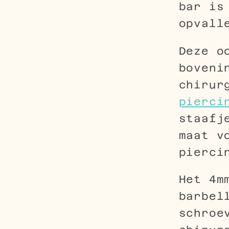
bar is
opvall
Deze o
boveni
chirur
pierci
staafj
maat v
pierci
Het 4m
barbel
schroe