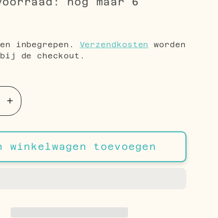
voorraad: nog maar 6
le
0
gen inbegrepen.
Verzendkosten
worden
bij de checkout.
Aantal
en
verhogen
voor
leurige
Zilverkleurige
n winkelwagen toevoegen
arante
Transparante
ercing
Helixpiercing
met
v
Bar