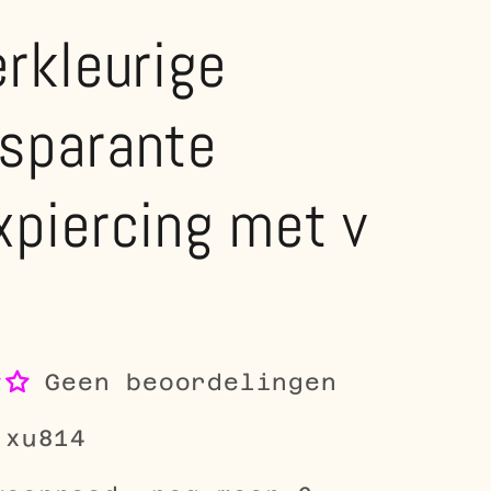
erkleurige
nsparante
xpiercing met v
Geen beoordelingen
-xu814