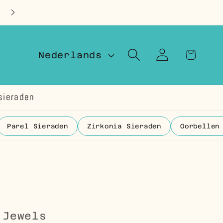
Op voorraad in Nederland
T
Inloggen
Winkelwage
Nederlands
a
a
sieraden
l
Parel Sieraden
Zirkonia Sieraden
Oorbellen
 Jewels