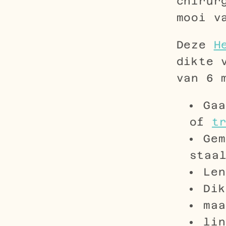
chirur
mooi v
Deze
H
dikte 
van 6 
Gaa
of
t
Gem
staa
Len
Dik
maa
lin