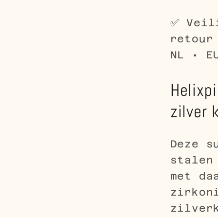
✅ Veil
retour
NL • E
Helixpi
zilver 
Deze s
stale
met da
zirkon
zilver