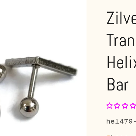
Zilv
Tra
Heli
Bar
SKU:
hel479