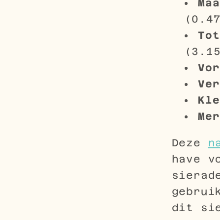
Maa
(0.4
Tot
(3.1
Vor
Ver
Kle
Mer
Deze
n
have v
sierad
gebrui
dit si