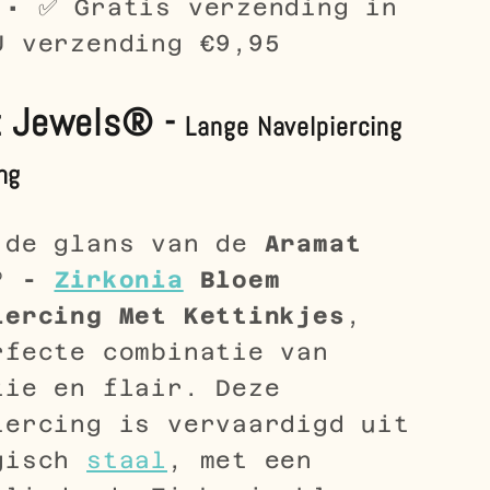
 • ✅ Gratis verzending in
U verzending €9,95
t Jewels® -
Lange Navelpiercing
ng
 de glans van de
Aramat
s® -
Zirkonia
Bloem
iercing Met Kettinkjes
,
rfecte combinatie van
tie en flair. Deze
iercing is vervaardigd uit
gisch
staal
, met een