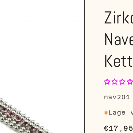
Zirk
Nave
Kett
SKU:
nav201
Lage 
Norma
€17,9