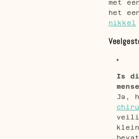
met e
het ee
nikkel
Veelgest
Is d
mens
Ja, 
chir
veil
klei
beva