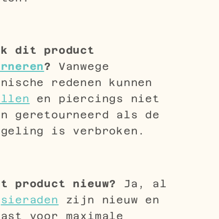
ik dit product
urneren
?
Vanwege
ënische redenen kunnen
ellen
en piercings niet
en geretourneerd als de
egeling is verbroken.
it product nieuw?
Ja, al
e
sieraden
zijn nieuw en
past voor maximale