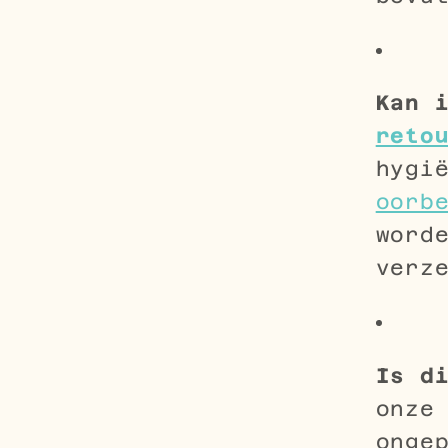
Kan 
reto
hygi
oorb
word
verz
Is d
onz
onge