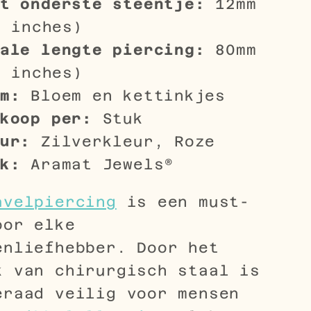
t onderste steentje:
12mm
7 inches)
ale lengte piercing:
80mm
5 inches)
m:
Bloem en kettinkjes
koop per:
Stuk
ur:
Zilverkleur, Roze
k:
Aramat Jewels®
avelpiercing
is een must-
oor elke
enliefhebber. Door het
k van chirurgisch staal is
eraad veilig voor mensen