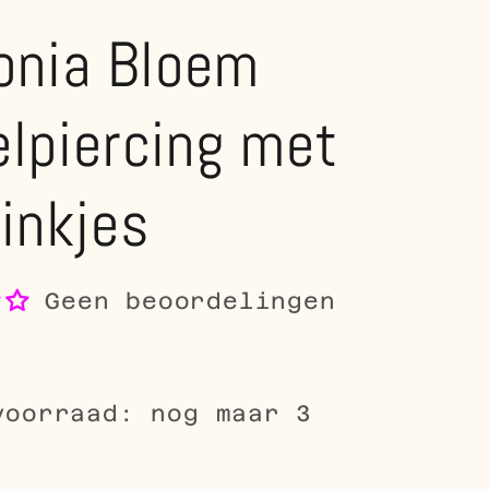
onia Bloem
lpiercing met
inkjes
Geen beoordelingen
voorraad: nog maar 3
le
5