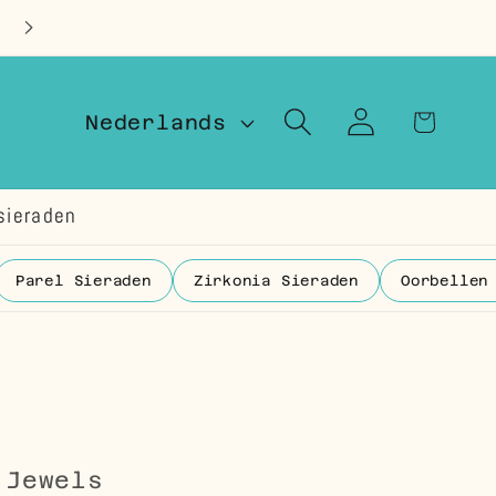
Op voorraad in Nederland
T
Winkelwage
Inloggen
Nederlands
a
a
sieraden
l
Parel Sieraden
Zirkonia Sieraden
Oorbellen
 Jewels