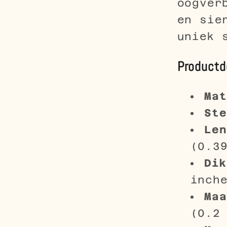
oogver
en sie
uniek 
Productd
Mat
Ste
Len
(0.3
Dik
inch
Maa
(0.2