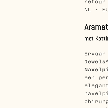
retour
NL • E
Arama
met Ketti
Ervaar
Jewel
Navelp
een pe
elegan
navelp
chirur