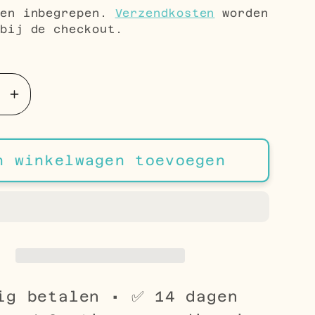
gen inbegrepen.
Verzendkosten
worden
bij de checkout.
Aantal
en
verhogen
voor
a
Zirkonia
n winkelwagen toevoegen
Bloem
iercing
Navelpiercing
met
jes
Kettinkjes
ig betalen • ✅ 14 dagen