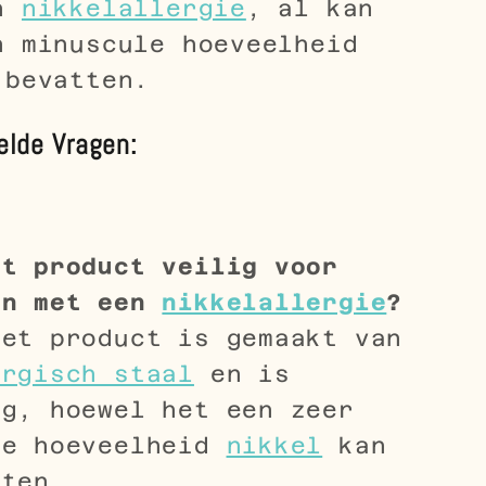
en
nikkelallergie
, al kan
n minuscule hoeveelheid
bevatten.
elde Vragen:
it product veilig voor
en met een
nikkelallergie
?
het product is gemaakt van
urgisch staal
en is
ig, hoewel het een zeer
ne hoeveelheid
nikkel
kan
tten.