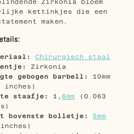
blindende Zirkonia bloem
rlijke kettinkjes die een
statement maken.
etails:
eriaal:
Chirurgisch staal
entje:
Zirkonia
gte gebogen barbell:
10mm
9 inches)
te staafje:
1,
6mm
(0.063
es)
t bovenste bolletje:
5mm
 inches)