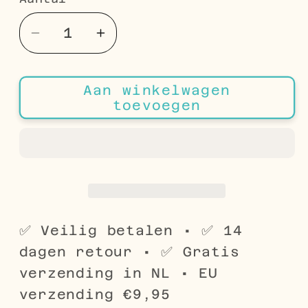
Aantal
Aantal
Aantal
verlagen
verhogen
voor
voor
Aan winkelwagen
Zwarte
Zwarte
toevoegen
Zirkonia
Zirkonia
Kinder
Kinder
Oorbellen
Oorbellen
✅ Veilig betalen • ✅ 14
dagen retour • ✅ Gratis
verzending in NL • EU
verzending €9,95