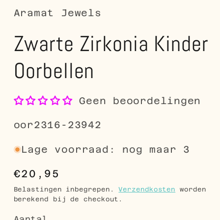
Aramat Jewels
Zwarte Zirkonia Kinder
Oorbellen
Geen beoordelingen
SKU:
oor2316-23942
Lage voorraad: nog maar 3
Normale
€20,95
prijs
Belastingen inbegrepen.
Verzendkosten
worden
berekend bij de checkout.
Aantal