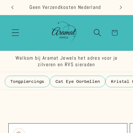
Meteen
Geen Verzendkosten Nederland
naar de
content
Winkelwage
Welkom bij Aramat Jewels het adres voor je
zilveren en RVS sieraden
Tongpiercings
Cat Eye Oorbellen
Kristal 
 direct naar