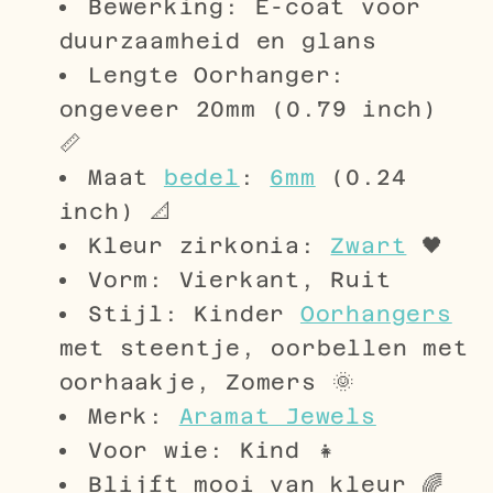
Bewerking: E-coat voor
duurzaamheid en glans
Lengte Oorhanger:
ongeveer 20mm (0.79 inch)
📏
Maat
bedel
:
6mm
(0.24
inch) 📐
Kleur zirkonia:
Zwart
🖤
Vorm: Vierkant, Ruit
Stijl: Kinder
Oorhangers
met steentje, oorbellen met
oorhaakje, Zomers 🌞
Merk:
Aramat Jewels
Voor wie: Kind 👧
Blijft mooi van kleur 🌈